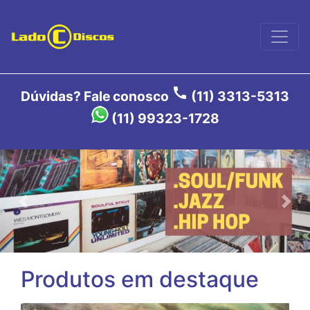
call
Dúvidas? Fale conosco
(11) 3313-5313
(11) 99323-1728
Previous
Nex
Produtos em destaque